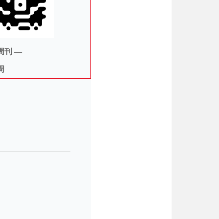
周刊 —
周