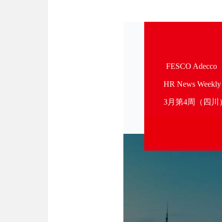
FESCO Adecco
HR News Weekly
3月第4周（四川