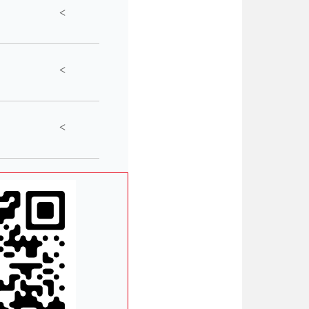
<
<
<