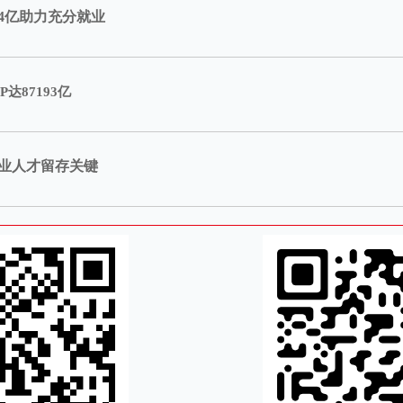
7.4亿助力充分就业
达87193亿
企业人才留存关键